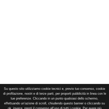
Su questo sito utilizziamo cookie tecnici e, previo tuo consenso, cookie
di profilazione, nostri e di terze parti, per proporti pubblicità in linea con le
tue preferenze. Cliccando in un punto qualsiasi dello schermo,
effettuando un’azione di scroll, chiudendo questo banner o cliccando su
ok, invece, presti il consenso all’uso di tutti i cookie. Per avere più